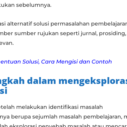
akukan sebelumnya.
asi alternatif solusi permasalahan pembelajara
ber sumber rujukan seperti jurnal, prosiding,
evan.
nentuan Solusi, Cara Mengisi dan Contoh
ngkah dalam mengeksplora
si
elah melakukan identifikasi masalah
lnya berupa sejumlah masalah pembelajaran, 
alah eksplorasi penyebab masalah atau mencar