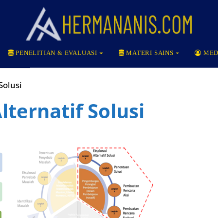
PENELITIAN & EVALUASI
MATERI SAINS
MED
Solusi
lternatif Solusi