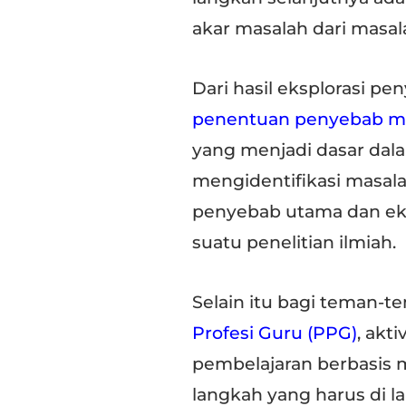
akar masalah dari masala
Dari hasil eksplorasi p
penentuan penyebab m
yang menjadi dasar dalam
mengidentifikasi masal
penyebab utama dan ek
suatu penelitian ilmiah.
Selain itu bagi teman-
Profesi Guru (PPG)
, akt
pembelajaran berbasis 
langkah yang harus di 