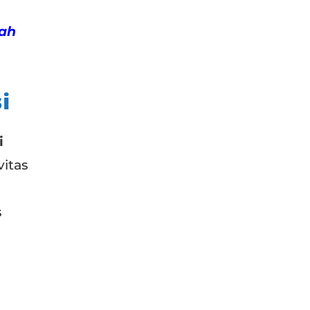
lah
i
i
vitas
s