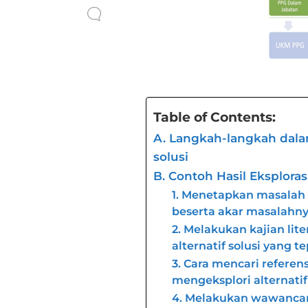
Table of Contents:
A. Langkah-langkah dala
solusi
B. Contoh Hasil Eksplorasi
1. Menetapkan masalah
beserta akar masalahny
2. Melakukan kajian lit
alternatif solusi yang t
3. Cara mencari referens
mengeksplori alternatif
4. Melakukan wawancara 