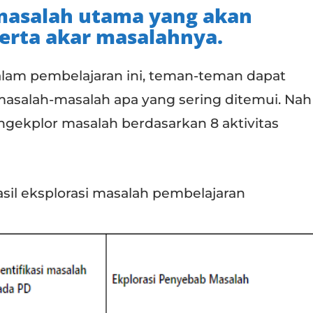
masalah utama yang akan
serta akar masalahnya.
dalam pembelajaran ini, teman-teman dapat
masalah-masalah apa yang sering ditemui. Nah
ngekplor masalah berdasarkan 8 aktivitas
Hasil eksplorasi masalah pembelajaran