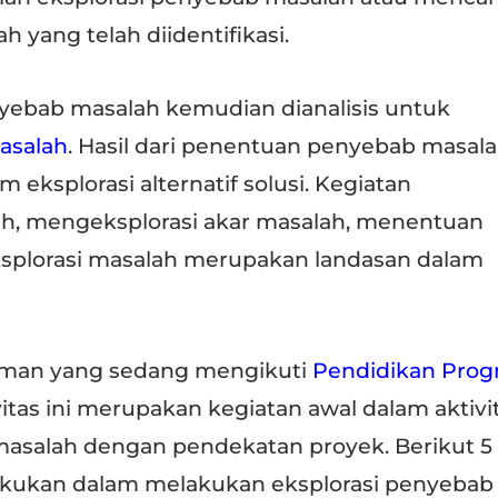
h yang telah diidentifikasi.
enyebab masalah kemudian dianalisis untuk
asalah
. Hasil dari penentuan penyebab masala
 eksplorasi alternatif solusi. Kegiatan
ah, mengeksplorasi akar masalah, menentuan
splorasi masalah merupakan landasan dalam
teman yang sedang mengikuti
Pendidikan Pro
ivitas ini merupakan kegiatan awal dalam aktivi
masalah dengan pendekatan proyek. Berikut 5
lakukan dalam melakukan eksplorasi penyebab