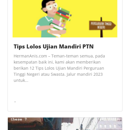
Tips Lolos Ujian Mandiri PTN
HermanAnis.com – Teman-teman semua, pada
kesempatan baik ini, kami akan memberikan
berikan 12 Tips Lolos Ujian Mandiri Perguruan
Tinggi Negeri atau Swasta. Jalur mandiri 2023
untuk...