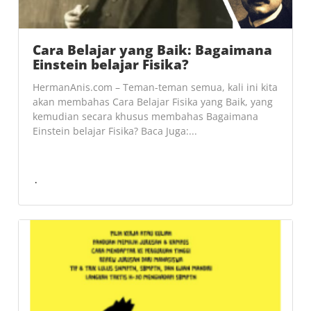
Cara Belajar yang Baik: Bagaimana
Einstein belajar Fisika?
HermanAnis.com – Teman-teman semua, kali ini kita
akan membahas Cara Belajar Fisika yang Baik, yang
kemudian secara khusus membahas Bagaimana
Einstein belajar Fisika? Baca Juga:...