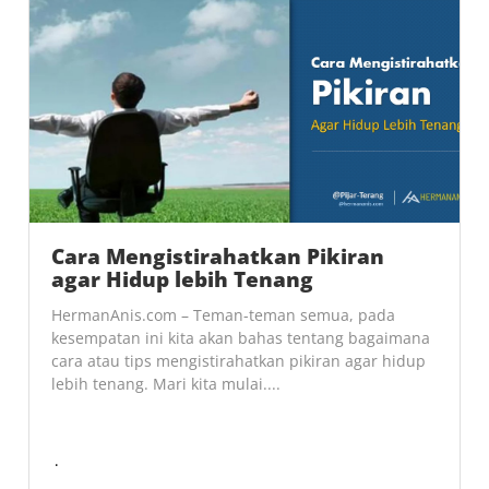
Cara Mengistirahatkan Pikiran
agar Hidup lebih Tenang
HermanAnis.com – Teman-teman semua, pada
kesempatan ini kita akan bahas tentang bagaimana
cara atau tips mengistirahatkan pikiran agar hidup
lebih tenang. Mari kita mulai....