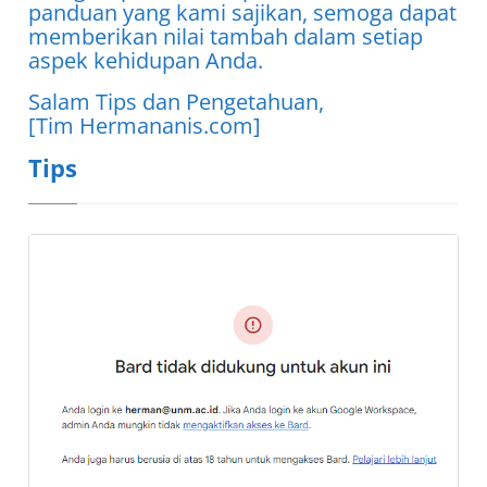
panduan yang kami sajikan, semoga dapat
memberikan nilai tambah dalam setiap
aspek kehidupan Anda.
Salam Tips dan Pengetahuan,
[Tim Hermananis.com]
Tips