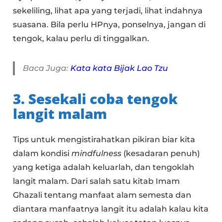
sekeliling, lihat apa yang terjadi, lihat indahnya
suasana. Bila perlu HPnya, ponselnya, jangan di
tengok, kalau perlu di tinggalkan.
Baca Juga:
Kata kata Bijak Lao Tzu
3. Sesekali coba tengok
langit malam
Tips untuk mengistirahatkan pikiran biar kita
dalam kondisi
mindfulness
(kesadaran penuh)
yang ketiga adalah keluarlah, dan tengoklah
langit malam. Dari salah satu kitab Imam
Ghazali tentang manfaat alam semesta dan
diantara manfaatnya langit itu adalah kalau kita