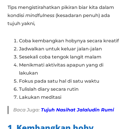
Tips mengistirahatkan pikiran biar kita dalam
kondisi
mindfulness
(kesadaran penuh) ada
tujuh yakni
,
Coba kembangkan hobynya secara kreatif
Jadwalkan untuk keluar jalan-jalan
Sesekali coba tengok langit malam
Menikmati aktivitas apapun yang di
lakukan
Fokus pada satu hal di satu waktu
Tulislah diary secara rutin
Lakukan meditasi
Baca Juga:
Tujuh Nasihat Jalaludin Rumi
1. Kembangkan hoby