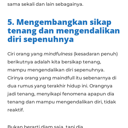
sama sekali dan lain sebagainya.
5. Mengembangkan sikap
tenang dan mengendalikan
diri sepenuhnya
Ciri orang yang
mindfulness
(kesadaran penuh)
berikutnya adalah kita bersikap tenang,
mampu mengendalikan diri sepenuhnya.
Cirinya orang yang maindfull itu sebenarnya di
dua rumus yang terakhir hidup ini. Orangnya
jadi tenang, menyikapi fenomena apapun dia
tenang dan mampu mengendalikan diri, tidak
reaktif.
Bukan berarti diam saja, tapi dia