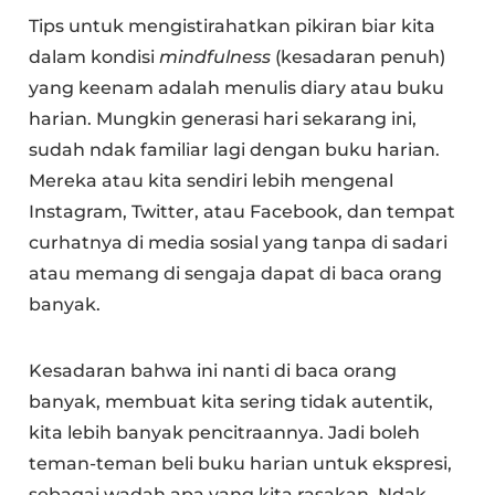
Tips untuk mengistirahatkan pikiran biar kita
dalam kondisi
mindfulness
(kesadaran penuh)
yang keenam adalah menulis diary atau buku
harian. Mungkin generasi hari sekarang ini,
sudah ndak familiar lagi dengan buku harian.
Mereka atau kita sendiri lebih mengenal
Instagram, Twitter, atau Facebook, dan tempat
curhatnya di media sosial yang tanpa di sadari
atau memang di sengaja dapat di baca orang
banyak.
Kesadaran bahwa ini nanti di baca orang
banyak, membuat kita sering tidak autentik,
kita lebih banyak pencitraannya. Jadi boleh
teman-teman beli buku harian untuk ekspresi,
sebagai wadah apa yang kita rasakan. Ndak