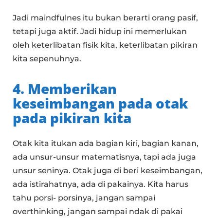
Jadi maindfulnes itu bukan berarti orang pasif,
tetapi juga aktif. Jadi hidup ini memerlukan
oleh keterlibatan fisik kita, keterlibatan pikiran
kita sepenuhnya.
4. Memberikan
keseimbangan pada otak
pada pikiran kita
Otak kita itukan ada bagian kiri, bagian kanan,
ada unsur-unsur matematisnya, tapi ada juga
unsur seninya. Otak juga di beri keseimbangan,
ada istirahatnya, ada di pakainya. Kita harus
tahu porsi- porsinya, jangan sampai
overthinking, jangan sampai ndak di pakai