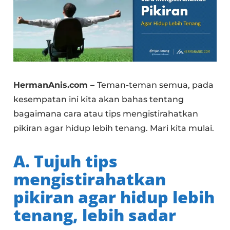
HermanAnis.com –
Teman-teman semua, pada
kesempatan ini kita akan bahas tentang
bagaimana cara atau tips mengistirahatkan
pikiran agar hidup lebih tenang. Mari kita mulai.
A. Tujuh tips
mengistirahatkan
pikiran agar hidup lebih
tenang, lebih sadar