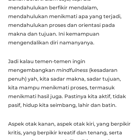
mendahulukan berfikir mendalam,
mendahulukan menikmati apa yang terjadi,
mendahulukan proses dan orientasi pada
makna dan tujuan. Ini kemampuan
mengendalikan diri namanyanya.
Jadi kalau temen-temen ingin
mengembangkan
mindfulness
(kesadaran
penuh) yah, kita sadar makna, sadar tujuan,
kita mampu menikmati proses, termasuk
menikmati hasil juga. Pastinya kita aktif, tidak
pasif, hidup kita seimbang, lahir dan batin.
Aspek otak kanan, aspek otak kiri, yang berpikir
kritis, yang berpikir kreatif dan tenang, serta