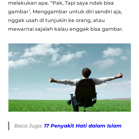
melakukan apa. “Pak, Tapi saya ndak bisa
gambar’, Menggambar untuk diri sendiri aja,
nggak usah di tunjukin ke orang, atau
mewarnai sajalah kalau enggak bisa gambar.
Baca Juga:
17 Penyakit Hati dalam Islam