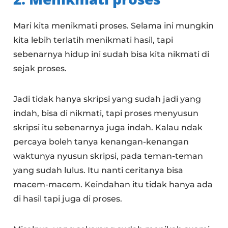
Mari kita menikmati proses. Selama ini mungkin
kita lebih terlatih menikmati hasil, tapi
sebenarnya hidup ini sudah bisa kita nikmati di
sejak proses.
Jadi tidak hanya skripsi yang sudah jadi yang
indah, bisa di nikmati, tapi proses menyusun
skripsi itu sebenarnya juga indah. Kalau ndak
percaya boleh tanya kenangan-kenangan
waktunya nyusun skripsi, pada teman-teman
yang sudah lulus. Itu nanti ceritanya bisa
macem-macem. Keindahan itu tidak hanya ada
di hasil tapi juga di proses.