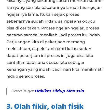
Misalnya, yang sekarang sudah menikah suami-
istri yang semula pacarannya lama atau ngejar-
ngejarnya lama. Itukan sejak proses
sebenarnya sudah indah, sampai anak-cucu
bisa di ceritakan. Proses ngejar-ngejar, proses
pacaran sampai menikah, jadi proses itu indah.
Perjuangan kita di pekerjaan memang
melelahkan, capek, tapi nanti kalau sudah
dapat pekerjaan ini proses ini juga bisa kita
ceritakan pada anak cucu kita sebagai
kenangan yang indah. Jadi mari kita menikmati
hidup sejak proses.
Baca Juga:
Hakikat Hidup Manusia
3. Olah fikir, olah fisik