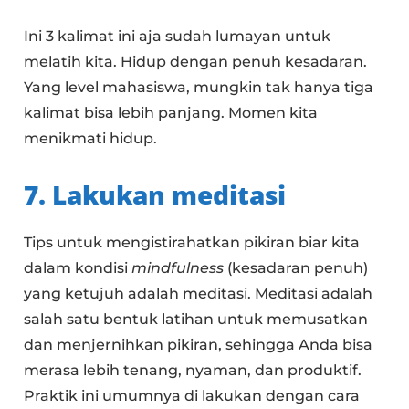
Ini 3 kalimat ini aja sudah lumayan untuk
melatih kita. Hidup dengan penuh kesadaran.
Yang level mahasiswa, mungkin tak hanya tiga
kalimat bisa lebih panjang. Momen kita
menikmati hidup.
7. Lakukan meditasi
Tips untuk mengistirahatkan pikiran biar kita
dalam kondisi
mindfulness
(kesadaran penuh)
yang ketujuh adalah meditasi. Meditasi adalah
salah satu bentuk latihan untuk memusatkan
dan menjernihkan pikiran, sehingga Anda bisa
merasa lebih tenang, nyaman, dan produktif.
Praktik ini umumnya di lakukan dengan cara