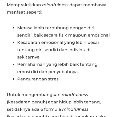
Mempraktikkan
mindfulness
dapat membawa
manfaat seperti:
Merasa lebih terhubung dengan diri
sendiri, baik secara fisik maupun emosional
Kesadaran emosional yang lebih besar
tentang diri sendiri dan individu di
sekitarnya
Pemahaman yang lebih baik tentang
emosi diri dan penyebabnya
Pengurangan stres
Untuk mengembangkan
mindfulness
(kesadaran penuh) agar hidup lebih tenang,
setidaknya ada 6 formula
mindfulness
(kesadaran penuh) yang bisa di terapkan, yakni,