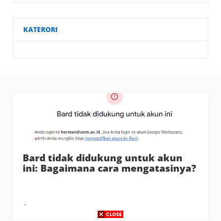
KATERORI
Bard tidak didukung untuk akun
ini: Bagaimana cara mengatasinya?