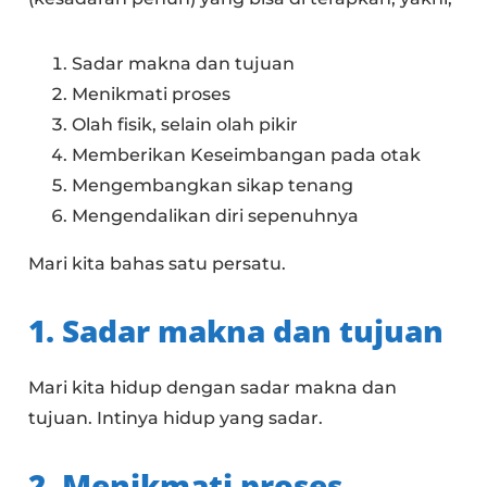
Sadar makna dan tujuan
Menikmati proses
Olah fisik, selain olah pikir
Memberikan Keseimbangan pada otak
Mengembangkan sikap tenang
Mengendalikan diri sepenuhnya
Mari kita bahas satu persatu.
1. Sadar makna dan tujuan
Mari kita hidup dengan sadar makna dan
tujuan. Intinya hidup yang sadar.
2. Menikmati proses