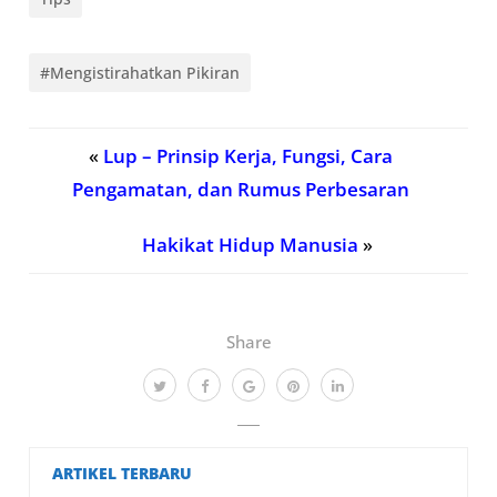
#Mengistirahatkan Pikiran
«
Lup – Prinsip Kerja, Fungsi, Cara
Pengamatan, dan Rumus Perbesaran
Hakikat Hidup Manusia
»
Share
ARTIKEL TERBARU