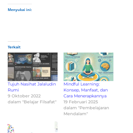
Menyukai ini:
Terkait
Tujuh Nasihat Jalaludin
Mindful Learning:
Rumi
Konsep, Manfaat, dan
9 Oktober 2022
Cara Menerapkannya
dalam "Belajar Filsafat"
19 Februari 2025
dalam "Pembelajaran
Mendalam"