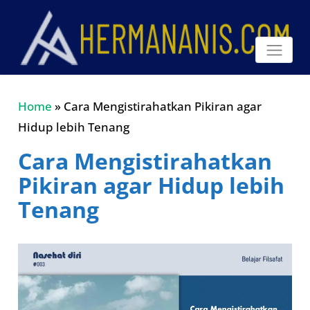
Home
»
Cara Mengistirahatkan Pikiran agar
Hidup lebih Tenang
Cara Mengistirahatkan
Pikiran agar Hidup lebih
Tenang