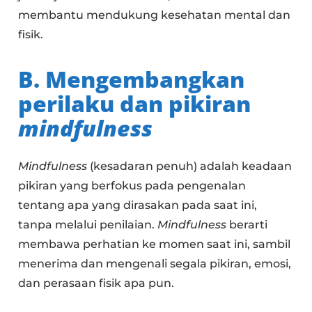
membantu mendukung kesehatan mental dan
fisik.
B. Mengembangkan
perilaku dan pikiran
mindfulness
Mindfulness
(kesadaran penuh) adalah keadaan
pikiran yang berfokus pada pengenalan
tentang apa yang dirasakan pada saat ini,
tanpa melalui penilaian.
Mindfulness
berarti
membawa perhatian ke momen saat ini, sambil
menerima dan mengenali segala pikiran, emosi,
dan perasaan fisik apa pun.