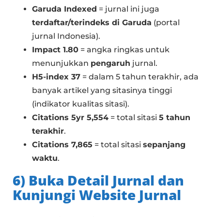
Garuda Indexed
= jurnal ini juga
terdaftar/terindeks di Garuda
(portal
jurnal Indonesia).
Impact 1.80
= angka ringkas untuk
menunjukkan
pengaruh
jurnal.
H5-index 37
= dalam 5 tahun terakhir, ada
banyak artikel yang sitasinya tinggi
(indikator kualitas sitasi).
Citations 5yr 5,554
= total sitasi
5 tahun
terakhir
.
Citations 7,865
= total sitasi
sepanjang
waktu
.
6) Buka Detail Jurnal dan
Kunjungi Website Jurnal