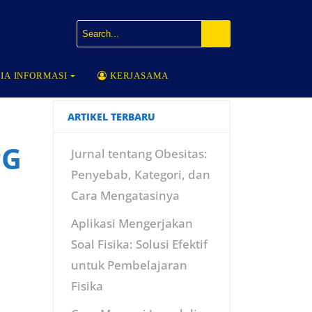
IA INFORMASI
KERJASAMA
ARTIKEL TERBARU
PG
Jurnal tentang Obesitas:
Penyebab, Kategori, dan
Cara Mengatasinya
Aplikasi Mengerjakan
Soal Fisika: Solusi Efektif
untuk Pembelajaran
Fisika