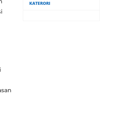
n
KATERORI
i
i
asan