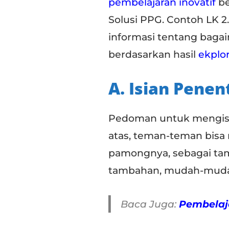
pembelajaran inovatif
be
Solusi PPG. Contoh LK 2.
informasi tentang baga
berdasarkan hasil
ekplor
A. Isian Penen
Pedoman untuk mengisi 
atas, teman-teman bisa
pamongnya, sebagai tam
tambahan, mudah-muda
Baca Juga:
Pembelaja