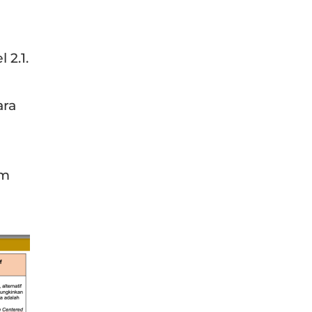
 2.1.
ara
am