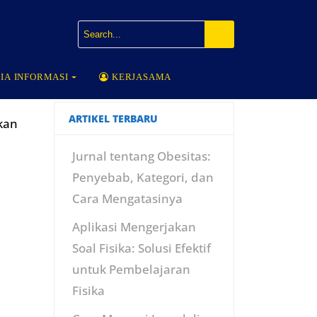
IA INFORMASI
KERJASAMA
ARTIKEL TERBARU
kan
Jurnal tentang Obesitas:
Penyebab, Kategori, dan
Cara Mengatasinya
Aplikasi Mengerjakan
Soal Fisika: Solusi Efektif
untuk Pembelajaran
Fisika