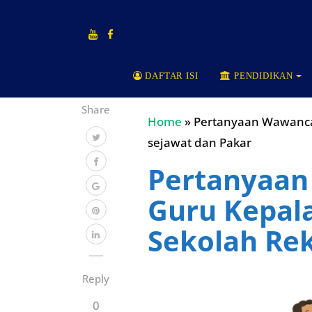
DAFTAR ISI
PENDIDIKAN
Share
Home
»
Pertanyaan Wawanca
sejawat dan Pakar
Pertanyaan
Guru Kepal
Sekolah Re
Reply
0