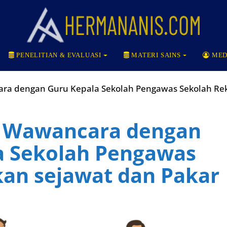
PENELITIAN & EVALUASI
MATERI SAINS
MED
ra dengan Guru Kepala Sekolah Pengawas Sekolah Re
 Wawancara dengan
a Sekolah Pengawas
kan sejawat dan Pakar