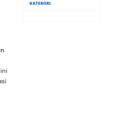
KATERORI
an
ini
si