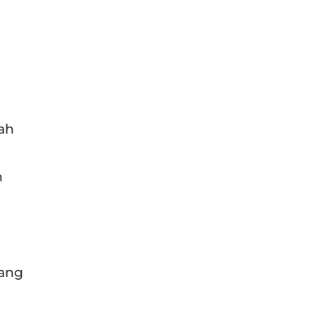
ah
n
yang