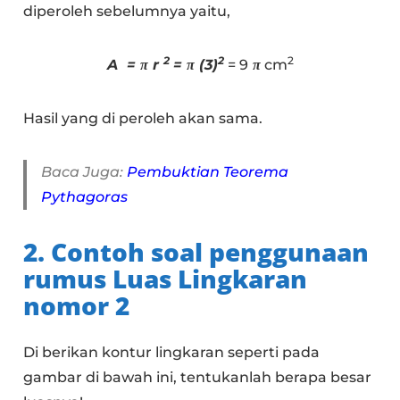
diperoleh sebelumnya yaitu,
2
2
2
A = π r
= π (3)
= 9
π
cm
Hasil yang di peroleh akan sama.
Baca Juga:
Pembuktian Teorema
Pythagoras
2. Contoh soal penggunaan
rumus Luas Lingkaran
nomor 2
Di berikan kontur lingkaran seperti pada
gambar di bawah ini, tentukanlah berapa besar