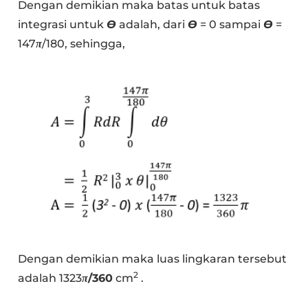
Dengan demikian maka batas untuk batas
integrasi untuk
Ɵ
adalah, dari
Ɵ
= 0 sampai
Ɵ
=
147
π
/180, sehingga,
Dengan demikian maka luas lingkaran tersebut
2
adalah 1323
π
/360
cm
.