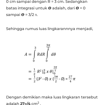
0 cm sampai dengan R = 3 cm. Sedangkan
batas integrasi untuk
Ɵ
adalah, dari
Ɵ
= 0
sampai
Ɵ
= 3/2 π.
Sehingga rumus luas lingkarannnya menjadi,
Dengan demikian maka luas lingkaran tersebut
2
adalah
27
π
/4
cm
.