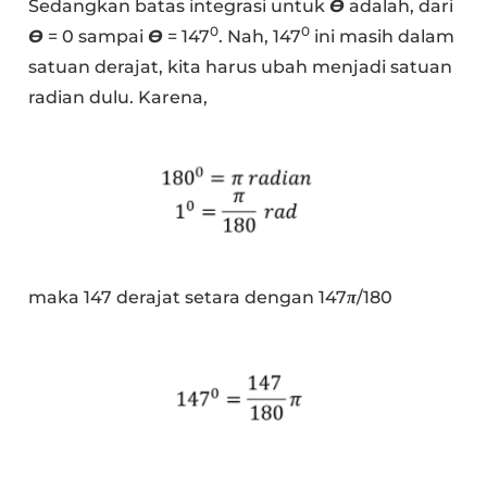
Sedangkan batas integrasi untuk
Ɵ
adalah, dari
0
0
Ɵ
= 0 sampai
Ɵ
= 147
. Nah, 147
ini masih dalam
satuan derajat, kita harus ubah menjadi satuan
radian dulu. Karena,
maka 147 derajat setara dengan 147
π
/180