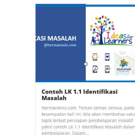
Contoh LK 1.1 Identifikasi
Masalah
HermanAnis.com. Teman-teman semua, pada
kesempatan kali ini, kita akan membahas satu
topik terkait persiapan pembelajaran inovatif
yakni contoh LK 1.1 Identifikasi Masalah dala
pembelajaran. Dalam...