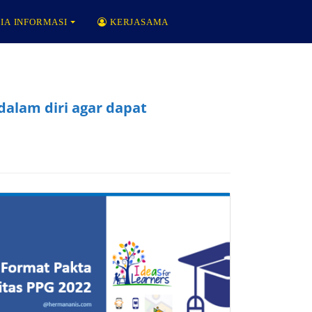
IA INFORMASI
KERJASAMA
alam diri agar dapat