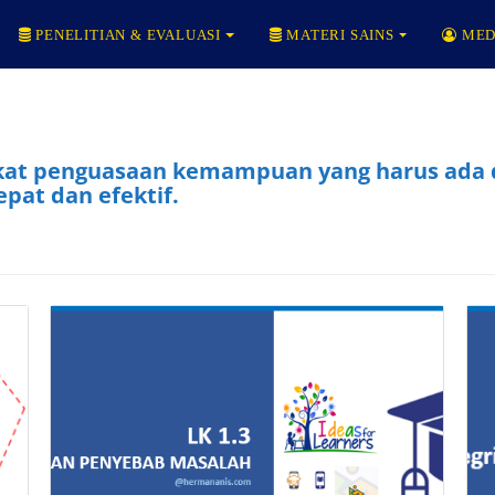
PENELITIAN & EVALUASI
MATERI SAINS
MED
at penguasaan kemampuan yang harus ada d
pat dan efektif.