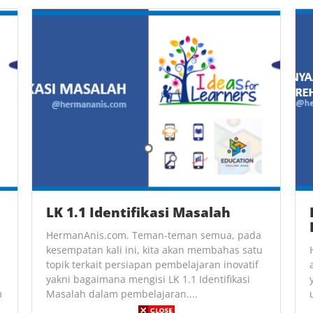
LK 1.1 Identifikasi Masalah
HermanAnis.com. Teman-teman semua, pada
kesempatan kali ini, kita akan membahas satu
topik terkait persiapan pembelajaran inovatif
yakni bagaimana mengisi LK 1.1 Identifikasi
m
Masalah dalam pembelajaran....