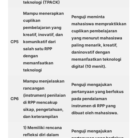
teknologi (TPACK)
Mampu menerapkan
Penguji meminta
cuplikan
mahasiswa mempraktikkan
pembelajaran yang
cuplikan pembelajaran
kreatif, inovatif, dan
yang menurut mahasiswa
CP5
komunikatif dari
paling menarik, kreatif,
salah satu RPP
daninovatif dengan
dengan
memanfaatkan teknologi
memanfaatkan
digital (10 menit).
teknologi
Mampu menjelaskan
Penguji mengajukan
rancangan
pertanyaan yang berfokus
(instrumen) penilaian
CP6
pada pendalaman
di RPP mencakup
instrumen di RPP yang
sikap, pengetahuan,
dibuat oleh mahasiswa.
dan keterampilan
1) Memiliki rencana
Penguji mengajukan
refleksi diri dalam
pertanyaan yang berfokus