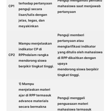
Penguji mengamati perilaku
terhadap pertanyaan
CP1
mahasiswa saat menjawab
penguji secara
pertanyaan
lisan/tulis dengan
jelas, tegas, dan
meyakinkan
Penguji memberi
pertanyaan atau
Mampu menjelaskan
menglarifikasi indikator
indikator CP di
yang ditulis oleh mahasiswa
CP2
RPPndalam rangka
di RPP dikaitkan dengan
mendorong siswa
upaya
berpikir tingkat tinggi.
mendorong siswa berpikir
tingkat tinggi.
1) Mampu
menjelaskan materi
ajar di RPP termasuk
Penguji menggali
advance materials
penguasaan materi
secara bermakna
mahasiswa termasuk