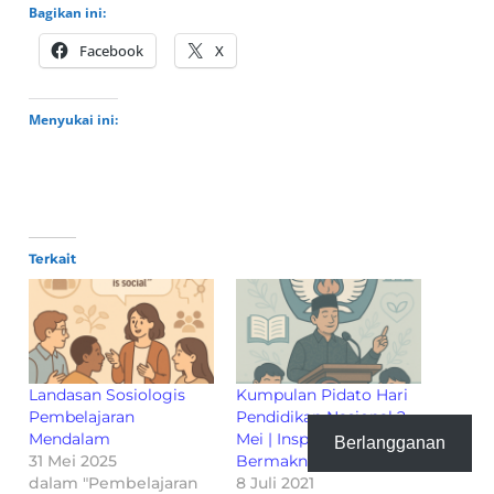
Bagikan ini:
Facebook
X
Menyukai ini:
Terkait
Landasan Sosiologis
Kumpulan Pidato Hari
Pembelajaran
Pendidikan Nasional 2
Mendalam
Mei | Inspiratif &
Berlangganan
31 Mei 2025
Bermakna
dalam "Pembelajaran
8 Juli 2021