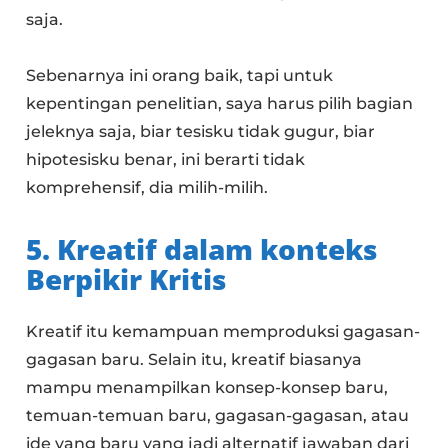
saja.
Sebenarnya ini orang baik, tapi untuk
kepentingan penelitian, saya harus pilih bagian
jeleknya saja, biar tesisku tidak gugur, biar
hipotesisku benar, ini berarti tidak
komprehensif, dia milih-milih.
5.
Kreatif dalam konteks
Berpikir Kritis
Kreatif itu kemampuan memproduksi gagasan-
gagasan baru. Selain itu, kreatif biasanya
mampu menampilkan konsep-konsep baru,
temuan-temuan baru, gagasan-gagasan, atau
ide yang baru yang jadi alternatif jawaban dari