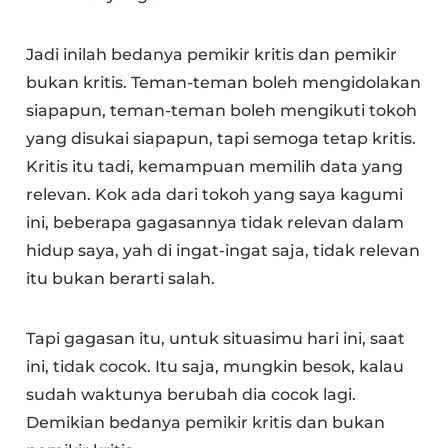
Jadi inilah bedanya pemikir kritis dan pemikir
bukan kritis. Teman-teman boleh mengidolakan
siapapun, teman-teman boleh mengikuti tokoh
yang disukai siapapun, tapi semoga tetap kritis.
Kritis itu tadi, kemampuan memilih data yang
relevan. Kok ada dari tokoh yang saya kagumi
ini, beberapa gagasannya tidak relevan dalam
hidup saya, yah di ingat-ingat saja, tidak relevan
itu bukan berarti salah.
Tapi gagasan itu, untuk situasimu hari ini, saat
ini, tidak cocok. Itu saja, mungkin besok, kalau
sudah waktunya berubah dia cocok lagi.
Demikian bedanya pemikir kritis dan bukan