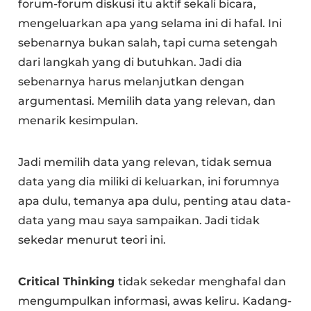
forum-forum diskusi itu aktif sekali bicara,
mengeluarkan apa yang selama ini di hafal. Ini
sebenarnya bukan salah, tapi cuma setengah
dari langkah yang di butuhkan. Jadi dia
sebenarnya harus melanjutkan dengan
argumentasi. Memilih data yang relevan, dan
menarik kesimpulan.
Jadi memilih data yang relevan, tidak semua
data yang dia miliki di keluarkan, ini forumnya
apa dulu, temanya apa dulu, penting atau data-
data yang mau saya sampaikan. Jadi tidak
sekedar menurut teori ini.
Critical Thinking
tidak sekedar menghafal dan
mengumpulkan informasi, awas keliru. Kadang-