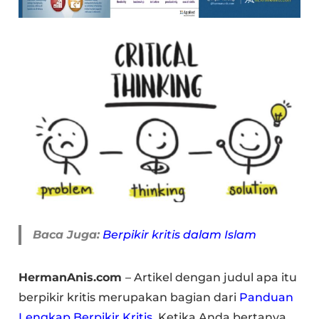
Baca Juga:
Berpikir kritis dalam Islam
HermanAnis.com
– Artikel dengan judul apa itu
berpikir kritis merupakan bagian dari
Panduan
Lengkap Berpikir Kritis
. Ketika Anda bertanya,