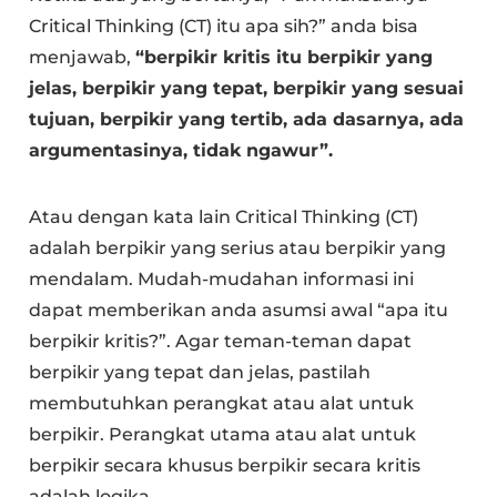
Critical Thinking (CT) itu apa sih?” anda bisa
menjawab,
“berpikir kritis itu berpikir yang
jelas, berpikir yang tepat, berpikir yang sesuai
tujuan, berpikir yang tertib, ada dasarnya, ada
argumentasinya, tidak ngawur”.
Atau dengan kata lain Critical Thinking (CT)
adalah berpikir yang serius atau berpikir yang
mendalam. Mudah-mudahan informasi ini
dapat memberikan anda asumsi awal “apa itu
berpikir kritis?”. Agar teman-teman dapat
berpikir yang tepat dan jelas, pastilah
membutuhkan perangkat atau alat untuk
berpikir. Perangkat utama atau alat untuk
berpikir secara khusus berpikir secara kritis
adalah logika.