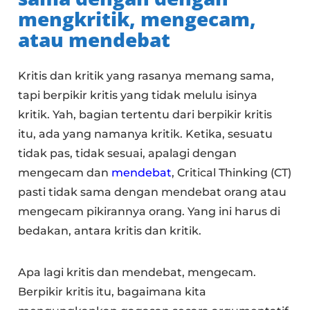
mengkritik, mengecam,
atau mendebat
Kritis dan kritik yang rasanya memang sama,
tapi berpikir kritis yang tidak melulu isinya
kritik. Yah, bagian tertentu dari berpikir kritis
itu, ada yang namanya kritik. Ketika, sesuatu
tidak pas, tidak sesuai, apalagi dengan
mengecam dan
mendebat
, Critical Thinking (CT)
pasti tidak sama dengan mendebat orang atau
mengecam pikirannya orang. Yang ini harus di
bedakan, antara kritis dan kritik.
Apa lagi kritis dan mendebat, mengecam.
Berpikir kritis itu, bagaimana kita