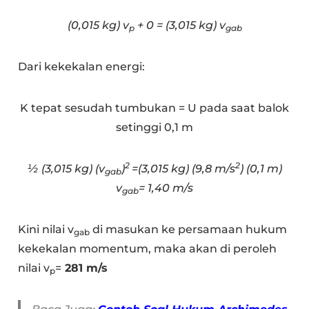
(0,015 kg) v
+ 0 = (3,015 kg) v
p
gab
Dari kekekalan energi:
K tepat sesudah tumbukan = U pada saat balok
setinggi 0,1 m
2
2
½ (3,015 kg) (v
)
=(3,015 kg) (9,8 m/s
) (0,1 m)
gab
v
= 1,40 m/s
gab
Kini nilai v
di masukan ke persamaan hukum
gab
kekekalan momentum, maka akan di peroleh
nilai v
=
281 m/s
p