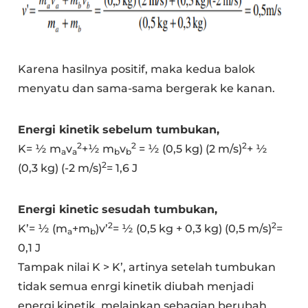
Karena hasilnya positif, maka kedua balok
menyatu dan sama-sama bergerak ke kanan.
Energi kinetik sebelum tumbukan,
2
2
2
K= ½ m
v
+½ m
v
= ½ (0,5 kg) (2 m/s)
+ ½
a
a
b
b
2
(0,3 kg) (-2 m/s)
= 1,6 J
Energi kinetic sesudah tumbukan,
2
2
K’= ½ (m
+m
)v’
= ½ (0,5 kg + 0,3 kg) (0,5 m/s)
=
a
b
0,1 J
Tampak nilai K > K’, artinya setelah tumbukan
tidak semua enrgi kinetik diubah menjadi
energi kinetik, melainkan sebagian berubah