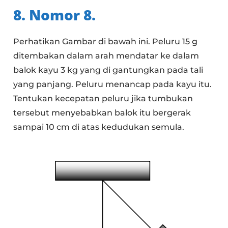
8.
Nomor 8.
Perhatikan Gambar di bawah ini. Peluru 15 g
ditembakan dalam arah mendatar ke dalam
balok kayu 3 kg yang di gantungkan pada tali
yang panjang. Peluru menancap pada kayu itu.
Tentukan kecepatan peluru jika tumbukan
tersebut menyebabkan balok itu bergerak
sampai 10 cm di atas kedudukan semula.