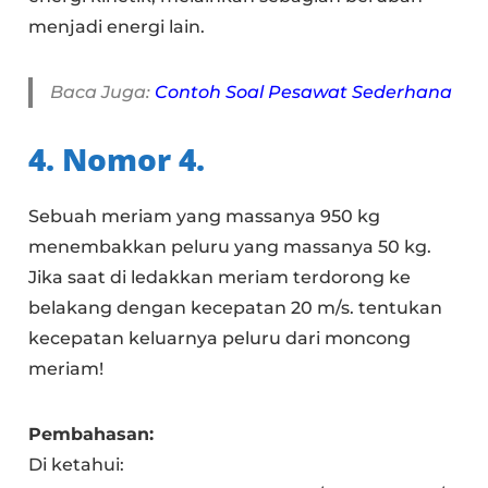
menjadi energi lain.
Baca Juga:
Contoh Soal Pesawat Sederhana
4.
Nomor 4.
Sebuah meriam yang massanya 950 kg
menembakkan peluru yang massanya 50 kg.
Jika saat di ledakkan meriam terdorong ke
belakang dengan kecepatan 20 m/s. tentukan
kecepatan keluarnya peluru dari moncong
meriam!
Pembahasan:
Di ketahui: