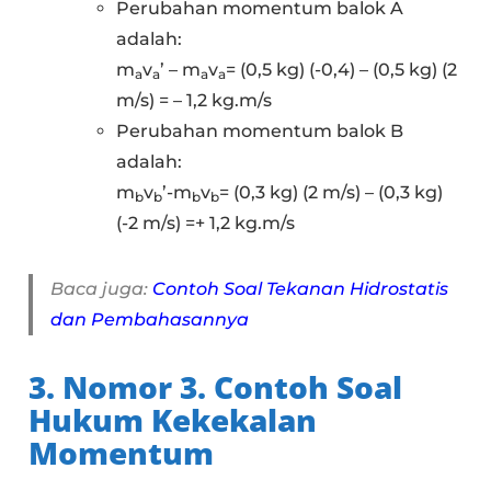
Perubahan momentum balok A
adalah:
m
v
’ – m
v
= (0,5 kg) (-0,4) – (0,5 kg) (2
a
a
a
a
m/s) = – 1,2 kg.m/s
Perubahan momentum balok B
adalah:
m
v
’-m
v
= (0,3 kg) (2 m/s) – (0,3 kg)
b
b
b
b
(-2 m/s) =+ 1,2 kg.m/s
Baca juga:
Contoh Soal Tekanan Hidrostatis
dan Pembahasannya
3.
Nomor 3.
Contoh Soal
Hukum Kekekalan
Momentum