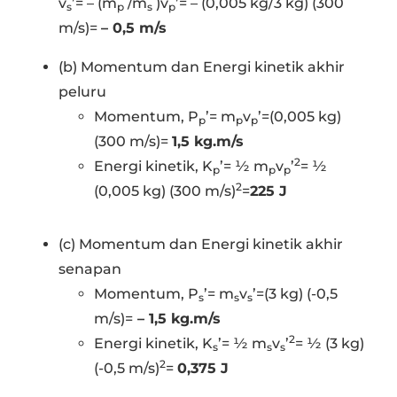
v
’= – (m
/m
)v
’= – (0,005 kg/3 kg) (300
s
p
s
p
m/s)=
– 0,5 m/s
(b) Momentum dan Energi kinetik akhir
peluru
Momentum, P
’= m
v
’=(0,005 kg)
p
p
p
(300 m/s)=
1,5 kg.m/s
2
Energi kinetik, K
’= ½ m
v
’
= ½
p
p
p
2
(0,005 kg) (300 m/s)
=
225 J
(c) Momentum dan Energi kinetik akhir
senapan
Momentum, P
’= m
v
’=(3 kg) (-0,5
s
s
s
m/s)=
– 1,5 kg.m/s
2
Energi kinetik, K
’= ½ m
v
’
= ½ (3 kg)
s
s
s
2
(-0,5 m/s)
=
0,375 J