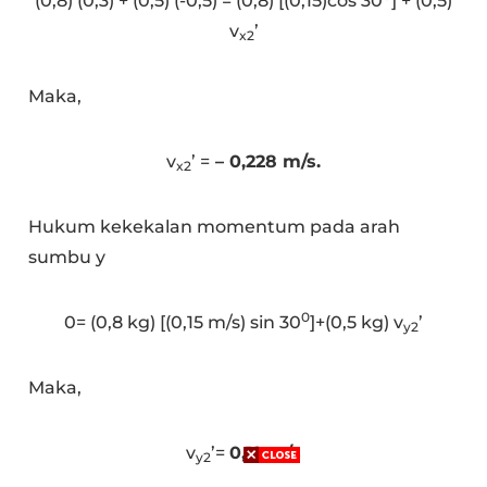
(0,8) (0,3) + (0,5) (-0,5) = (0,8) [(0,15)cos 30
] + (0,5)
v
’
x2
Maka,
v
’ =
– 0,228 m/s.
x2
Hukum kekekalan momentum pada arah
sumbu y
0
0= (0,8 kg) [(0,15 m/s) sin 30
]+(0,5 kg) v
’
y2
Maka,
v
’=
0,12 m/s
y2