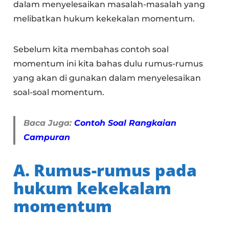
dalam menyelesaikan masalah-masalah yang
melibatkan hukum kekekalan momentum.
Sebelum kita membahas contoh soal
momentum ini kita bahas dulu rumus-rumus
yang akan di gunakan dalam menyelesaikan
soal-soal momentum.
Baca Juga:
Contoh Soal Rangkaian
Campuran
A. Rumus-rumus pada
hukum kekekalam
momentum