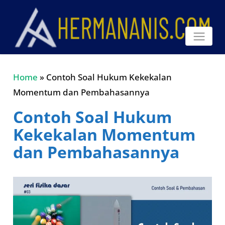
Home
»
Contoh Soal Hukum Kekekalan
Momentum dan Pembahasannya
Contoh Soal Hukum
Kekekalan Momentum
dan Pembahasannya