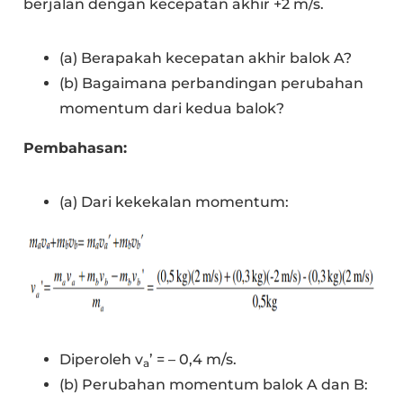
berjalan dengan kecepatan akhir +2 m/s.
(a) Berapakah kecepatan akhir balok A?
(b) Bagaimana perbandingan perubahan
momentum dari kedua balok?
Pembahasan:
(a) Dari kekekalan momentum:
Diperoleh v
’ = – 0,4 m/s.
a
(b) Perubahan momentum balok A dan B: