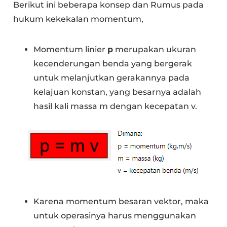
Berikut ini beberapa konsep dan Rumus pada
hukum kekekalan momentum,
Momentum linier
p
merupakan ukuran
kecenderungan benda yang bergerak
untuk melanjutkan gerakannya pada
kelajuan konstan, yang besarnya adalah
hasil kali massa m dengan kecepatan v.
Karena momentum besaran vektor, maka
untuk operasinya harus menggunakan