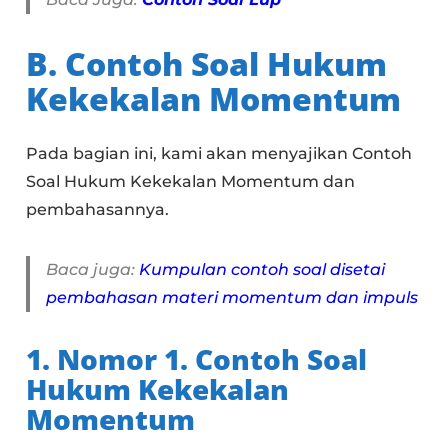
B. Contoh Soal Hukum
Kekekalan Momentum
Pada bagian ini, kami akan menyajikan Contoh
Soal Hukum Kekekalan Momentum dan
pembahasannya.
Baca juga:
Kumpulan contoh soal disetai
pembahasan materi momentum dan impuls
1.
Nomor 1.
Contoh Soal
Hukum Kekekalan
Momentum