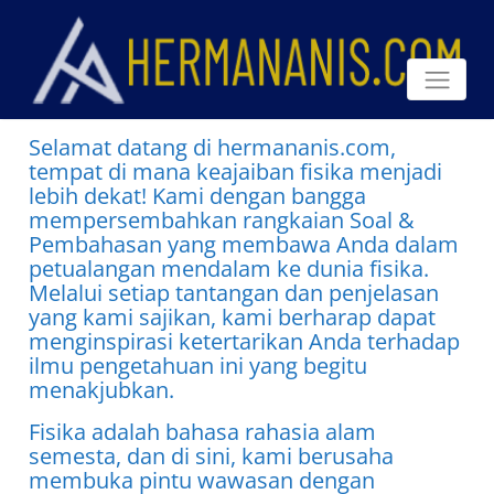
Selamat datang di hermananis.com,
tempat di mana keajaiban fisika menjadi
lebih dekat! Kami dengan bangga
mempersembahkan rangkaian Soal &
Pembahasan yang membawa Anda dalam
petualangan mendalam ke dunia fisika.
Melalui setiap tantangan dan penjelasan
yang kami sajikan, kami berharap dapat
menginspirasi ketertarikan Anda terhadap
ilmu pengetahuan ini yang begitu
menakjubkan.
Fisika adalah bahasa rahasia alam
semesta, dan di sini, kami berusaha
membuka pintu wawasan dengan