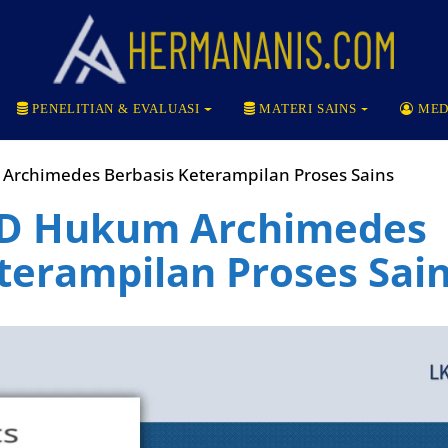
PENELITIAN & EVALUASI
MATERI SAINS
MED
Archimedes Berbasis Keterampilan Proses Sains
PD Hukum Archimedes
terampilan Proses Sai