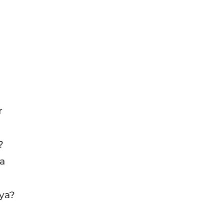
r
?
da
ya?