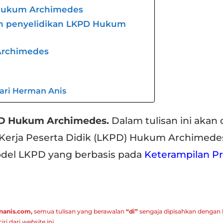
D Hukum Archimedes
an penyelidikan LKPD Hukum
Archimedes
dari Herman Anis
D Hukum Archimedes.
Dalam tulisan ini akan 
Kerja Peserta Didik (LKPD) Hukum Archimede
del LKPD yang berbasis pada
Keterampilan P
anis.com,
semua tulisan yang berawalan
“di”
sengaja dipisahkan dengan 
iri dari
website
ini.