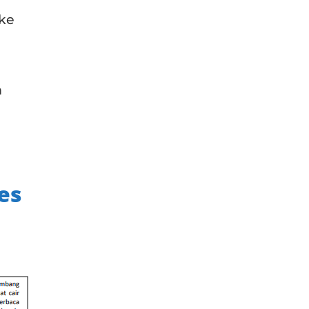
ke
m
es