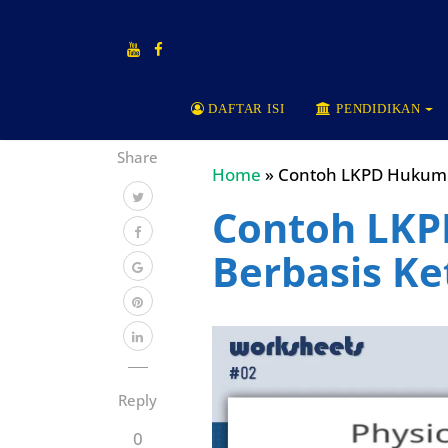
DAFTAR ISI
PENDIDIKAN
Share
Home
»
Contoh LKPD Hukum 
Contoh LK
Berbasis Ke
Reply
0