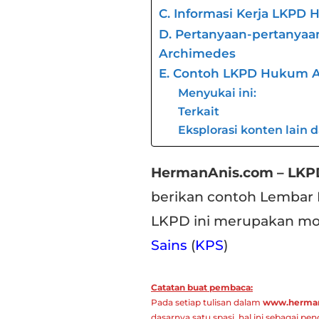
C. Informasi Kerja LKP
D. Pertanyaan-pertanya
Archimedes
E. Contoh LKPD Hukum 
Menyukai ini:
Terkait
Eksplorasi konten lain 
HermanAnis.com – LKP
berikan contoh Lembar 
LKPD ini merupakan mo
Sains
(
KPS
)
Catatan buat pembaca:
Pada setiap tulisan dalam
www.herman
dasarnya satu spasi, hal ini sebagai penc