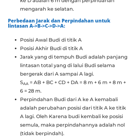
ke D adalah 6 m dengan perpindahan
mengarah ke selatan.
Perbedaan Jarak dan Perpindahan untuk
lintasan A->B->C->D->A:
Posisi Awal Budi di titik A
Posisi Akhir Budi di titik A
Jarak yang di tempuh Budi adalah panjang
lintasan total yang di lalui Budi selama
bergerak dari A sampai A lagi.
S
= AB + BC + CD + DA = 8 m + 6 m + 8 m +
AA
6 = 28 m.
Perpindahan Budi dari A ke A kemabali
adalah perubahan posisi dari titik A ke titik
A lagi. Oleh Karena budi kembali ke posisi
semula, maka perpindahannya adalah nol
(tidak berpindah).