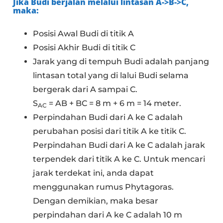
Jika Budi berjalan melalui lintasan
A->B->C
,
maka:
Posisi Awal Budi di titik A
Posisi Akhir Budi di titik C
Jarak yang di tempuh Budi adalah panjang
lintasan total yang di lalui Budi selama
bergerak dari A sampai C.
S
= AB + BC = 8 m + 6 m = 14 meter.
AC
Perpindahan Budi dari A ke C adalah
perubahan posisi dari titik A ke titik C.
Perpindahan Budi dari A ke C adalah jarak
terpendek dari titik A ke C. Untuk mencari
jarak terdekat ini, anda dapat
menggunakan rumus Phytagoras.
Dengan demikian, maka besar
perpindahan dari A ke C adalah 10 m