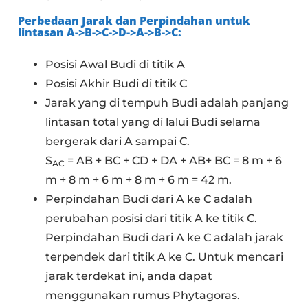
Perbedaan Jarak dan Perpindahan untuk
lintasan A->B->C->D->A->B->C:
Posisi Awal Budi di titik A
Posisi Akhir Budi di titik C
Jarak yang di tempuh Budi adalah panjang
lintasan total yang di lalui Budi selama
bergerak dari A sampai C.
S
= AB + BC + CD + DA + AB+ BC = 8 m + 6
AC
m + 8 m + 6 m + 8 m + 6 m = 42 m.
Perpindahan Budi dari A ke C adalah
perubahan posisi dari titik A ke titik C.
Perpindahan Budi dari A ke C adalah jarak
terpendek dari titik A ke C. Untuk mencari
jarak terdekat ini, anda dapat
menggunakan rumus Phytagoras.