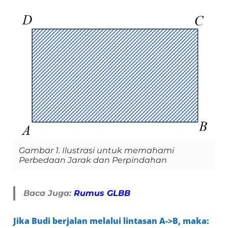
Gambar 1. Ilustrasi untuk memahami
Perbedaan Jarak dan Perpindahan
Baca Juga:
Rumus GLBB
Jika Budi berjalan melalui lintasan
A->B
, maka: