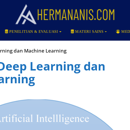
PENELITIAN & EVALUASI
MATERI SAINS
MED
rning dan Machine Learning
Deep Learning dan
arning