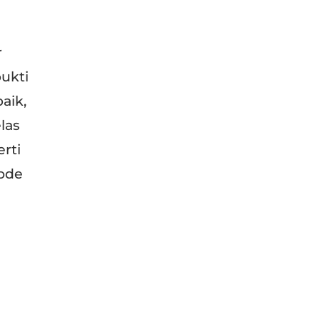
r
ukti
aik,
las
rti
tode