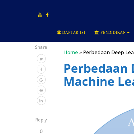
DAFTAR ISI
PENDIDIKAN
Share
Home
»
Perbedaan Deep Lea
Perbedaan 
Machine Le
Reply
0