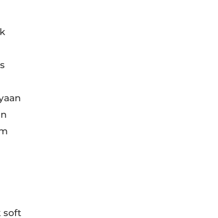
uk
s
yaan
an
am
 soft