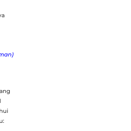
ya
aman)
yang
l
hui
u: