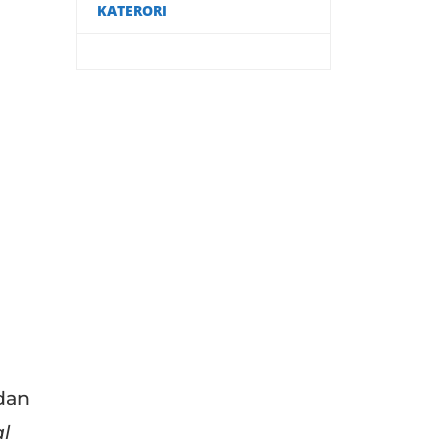
KATERORI
dan
al