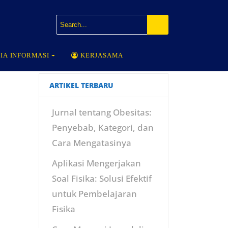
IA INFORMASI
KERJASAMA
ARTIKEL TERBARU
Jurnal tentang Obesitas:
Penyebab, Kategori, dan
Cara Mengatasinya
Aplikasi Mengerjakan
Soal Fisika: Solusi Efektif
untuk Pembelajaran
Fisika