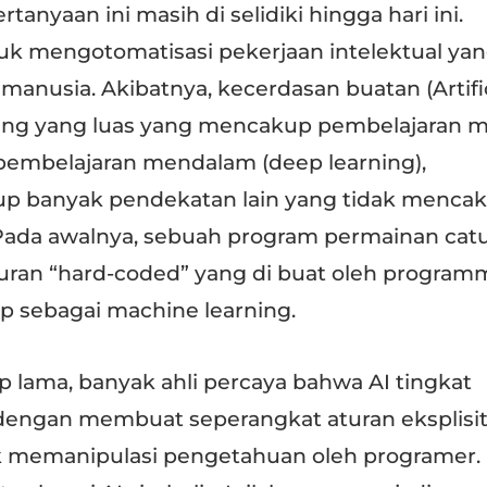
rtanyaan ini masih di selidiki hingga hari ini.
uk mengotomatisasi pekerjaan intelektual ya
manusia. Akibatnya, kecerdasan buatan (Artific
idang yang luas yang mencakup pembelajaran 
 pembelajaran mendalam (deep learning),
p banyak pendekatan lain yang tidak menca
Pada awalnya, sebuah program permainan cat
ran “hard-coded” yang di buat oleh program
p sebagai machine learning.
 lama, banyak ahli percaya bahwa AI tingkat
 dengan membuat seperangkat aturan eksplisi
k memanipulasi pengetahuan oleh programer.