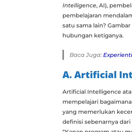
Intelligence
, AI), pembe
pembelajaran mendalam
satu sama lain? Gambar 
hubungan ketiganya.
Baca Juga:
Experient
A. Artificial I
Artificial Intelligence 
mempelajari bagaimana
yang memerlukan kecerd
definisi sebenarnya dar
“Kapan program atau me