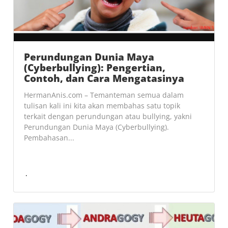
Perundungan Dunia Maya
(Cyberbullying): Pengertian,
Contoh, dan Cara Mengatasinya
HermanAnis.com – Temanteman semua dalam
tulisan kali ini kita akan membahas satu topik
terkait dengan perundungan atau bullying, yakni
Perundungan Dunia Maya (Cyberbullying).
Pembahasan...