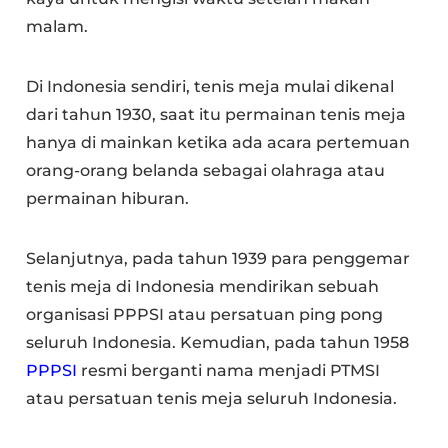
malam.
Di Indonesia sendiri, tenis meja mulai dikenal
dari tahun 1930, saat itu permainan tenis meja
hanya di mainkan ketika ada acara pertemuan
orang-orang belanda sebagai olahraga atau
permainan hiburan.
Selanjutnya, pada tahun 1939 para penggemar
tenis meja di Indonesia mendirikan sebuah
organisasi PPPSI atau persatuan ping pong
seluruh Indonesia. Kemudian, pada tahun 1958
PPPSI
resmi berganti nama menjadi PTMSI
atau persatuan tenis meja seluruh Indonesia.