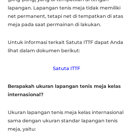
lapangan. Lapangan tenis meja tidak memiliki
net permanent, tetapi net di tempatkan di atas
meja pada saat permainan di lakukan.
Untuk informasi terkait Satuta ITTF dapat Anda
lihat dalam dokumen berikut:
Satuta ITTF
Berapakah ukuran lapangan tenis meja kelas
internasional?
Ukuran lapangan tenis meja kelas internasional
sama dengan ukuran standar lapangan tenis
meja, yaitu: