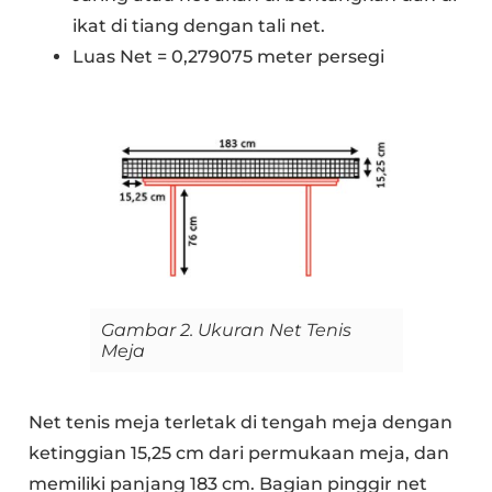
ikat di tiang dengan tali net.
Luas Net = 0,279075 meter persegi
Gambar 2. Ukuran Net Tenis
Meja
Net tenis meja terletak di tengah meja dengan
ketinggian 15,25 cm dari permukaan meja, dan
memiliki panjang 183 cm. Bagian pinggir net