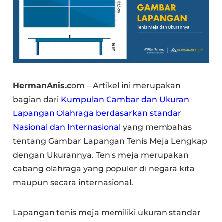
HermanAnis.c
om – Artikel ini merupakan
bagian dari
Kumpulan Gambar dan Ukuran
Lapangan Olahraga berdasarkan standar
Nasional dan Internasional
yang membahas
tentang Gambar Lapangan Tenis Meja Lengkap
dengan Ukurannya. Tenis meja merupakan
cabang olahraga yang populer di negara kita
maupun secara internasional.
Lapangan tenis meja memiliki ukuran standar