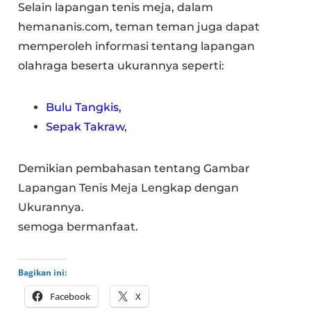
Selain lapangan tenis meja, dalam
hemananis.com, teman teman juga dapat
memperoleh informasi tentang lapangan
olahraga beserta ukurannya seperti:
Bulu Tangkis,
Sepak Takraw
,
Demikian pembahasan tentang Gambar
Lapangan Tenis Meja Lengkap dengan
Ukurannya.
semoga bermanfaat.
Bagikan ini:
Facebook
X