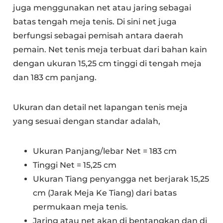
juga menggunakan net atau jaring sebagai
batas tengah meja tenis. Di sini net juga
berfungsi sebagai pemisah antara daerah
pemain. Net tenis meja terbuat dari bahan kain
dengan ukuran 15,25 cm tinggi di tengah meja
dan 183 cm panjang.
Ukuran dan detail net lapangan tenis meja
yang sesuai dengan standar adalah,
Ukuran Panjang/lebar Net = 183 cm
Tinggi Net = 15,25 cm
Ukuran Tiang penyangga net berjarak 15,25
cm (Jarak Meja Ke Tiang) dari batas
permukaan meja tenis.
Jaring atau net akan di bentangkan dan di