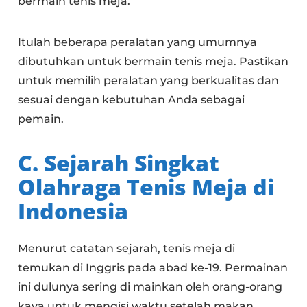
bermain tenis meja.
Itulah beberapa peralatan yang umumnya
dibutuhkan untuk bermain tenis meja. Pastikan
untuk memilih peralatan yang berkualitas dan
sesuai dengan kebutuhan Anda sebagai
pemain.
C. Sejarah Singkat
Olahraga Tenis Meja di
Indonesia
Menurut catatan sejarah, tenis meja di
temukan di Inggris pada abad ke-19. Permainan
ini dulunya sering di mainkan oleh orang-orang
kaya untuk mengisi waktu setelah makan