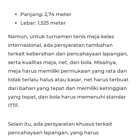
Panjang: 2,74 meter
Lebar: 1,525 meter
Namun, untuk turnamen tenis meja kelas
internasional, ada persyaratan tambahan
terkait kebersihan dan pencahayaan lapangan,
serta kualitas meja, net, dan bola. Misalnya,
meja harus memiliki permukaan yang rata dan
tidak terlalu halus atau kasar, net harus terbuat
dari bahan yang tepat dan memiliki ketinggian
yang tepat, dan bola harus memenuhi standar
ITTF.
Selain itu, ada persyaratan khusus terkait
pencahayaan lapangan, yang harus