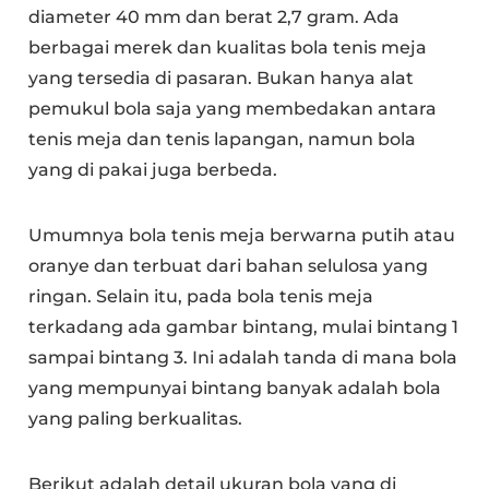
diameter 40 mm dan berat 2,7 gram. Ada
berbagai merek dan kualitas bola tenis meja
yang tersedia di pasaran. Bukan hanya alat
pemukul bola saja yang membedakan antara
tenis meja dan tenis lapangan, namun bola
yang di pakai juga berbeda.
Umumnya bola tenis meja berwarna putih atau
oranye dan terbuat dari bahan selulosa yang
ringan. Selain itu, pada bola tenis meja
terkadang ada gambar bintang, mulai bintang 1
sampai bintang 3. Ini adalah tanda di mana bola
yang mempunyai bintang banyak adalah bola
yang paling berkualitas.
Berikut adalah detail ukuran bola yang di