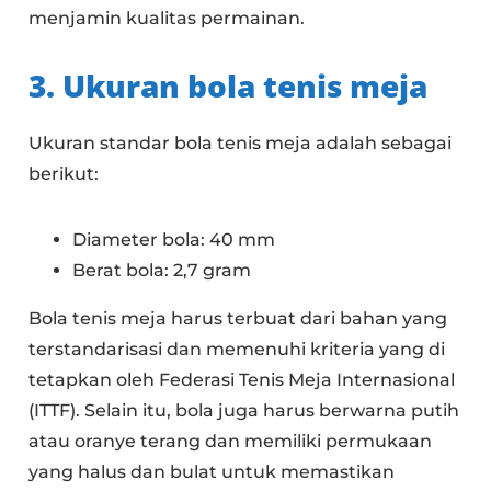
menjamin kualitas permainan.
3. Ukuran bola tenis meja
Ukuran standar bola tenis meja adalah sebagai
berikut:
Diameter bola: 40 mm
Berat bola: 2,7 gram
Bola tenis meja harus terbuat dari bahan yang
terstandarisasi dan memenuhi kriteria yang di
tetapkan oleh Federasi Tenis Meja Internasional
(ITTF). Selain itu, bola juga harus berwarna putih
atau oranye terang dan memiliki permukaan
yang halus dan bulat untuk memastikan