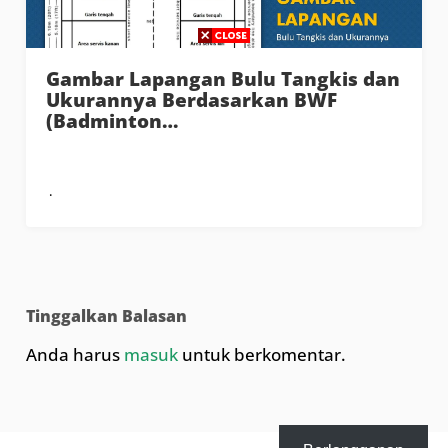
Gambar Lapangan Bulu Tangkis dan
Ukurannya Berdasarkan BWF
(Badminton…
Tinggalkan Balasan
Anda harus
masuk
untuk berkomentar.