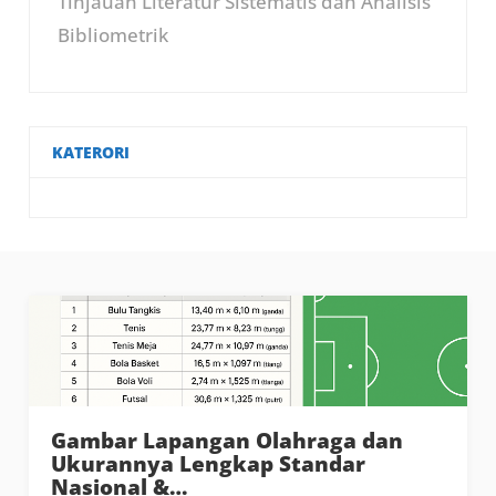
Tinjauan Literatur Sistematis dan Analisis
Bibliometrik
KATERORI
Gambar Lapangan Olahraga dan
Ukurannya Lengkap Standar
Nasional &…