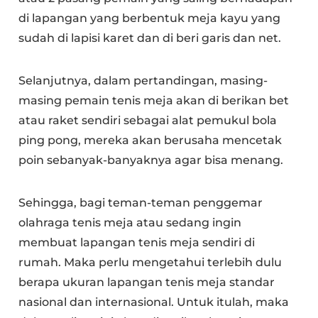
di lapangan yang berbentuk meja kayu yang
sudah di lapisi karet dan di beri garis dan net.
Selanjutnya, dalam pertandingan, masing-
masing pemain tenis meja akan di berikan bet
atau raket sendiri sebagai alat pemukul bola
ping pong, mereka akan berusaha mencetak
poin sebanyak-banyaknya agar bisa menang.
Sehingga, bagi teman-teman penggemar
olahraga tenis meja atau sedang ingin
membuat lapangan tenis meja sendiri di
rumah. Maka perlu mengetahui terlebih dulu
berapa ukuran lapangan tenis meja standar
nasional dan internasional. Untuk itulah, maka