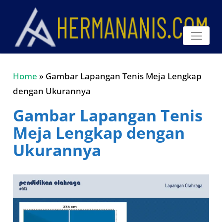
Home
»
Gambar Lapangan Tenis Meja Lengkap
dengan Ukurannya
Gambar Lapangan Tenis
Meja Lengkap dengan
Ukurannya