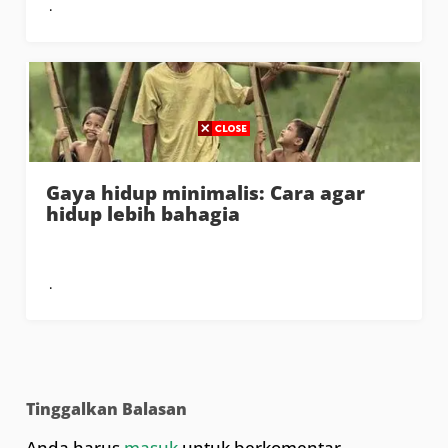
Gaya hidup minimalis: Cara agar
hidup lebih bahagia
Tinggalkan Balasan
Anda harus
masuk
untuk berkomentar.