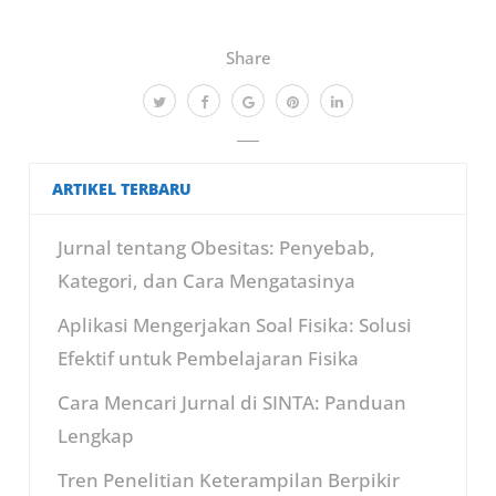
Share
ARTIKEL TERBARU
Jurnal tentang Obesitas: Penyebab,
Kategori, dan Cara Mengatasinya
Aplikasi Mengerjakan Soal Fisika: Solusi
Efektif untuk Pembelajaran Fisika
Cara Mencari Jurnal di SINTA: Panduan
Lengkap
Tren Penelitian Keterampilan Berpikir