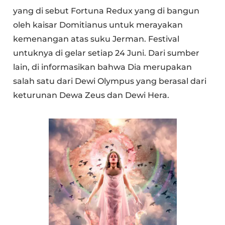
yang di sebut Fortuna Redux yang di bangun
oleh kaisar Domitianus untuk merayakan
kemenangan atas suku Jerman. Festival
untuknya di gelar setiap 24 Juni. Dari sumber
lain, di informasikan bahwa Dia merupakan
salah satu dari Dewi Olympus yang berasal dari
keturunan Dewa Zeus dan Dewi Hera.