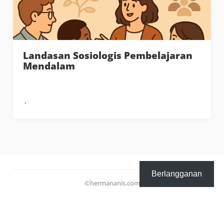
Landasan Sosiologis Pembelajaran
Mendalam
Berlangganan
©hermananis.com
email: hermanunm@gmail.com