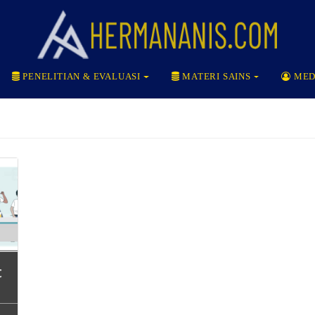
PENELITIAN & EVALUASI
MATERI SAINS
MED