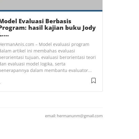
Model Evaluasi Berbasis
Program: hasil kajian buku Jody
L.…
HermanAnis.com – Model evaluasi program
dalam artikel ini membahas evaluasi
berorientasi tujuan, evaluasi berorientasi teori
dan evaluasi model logika, serta
penerapannya dalam membantu evaluator...
email: hermanunm@gmail.com