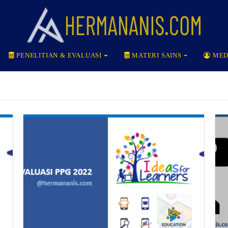
PENELITIAN & EVALUASI
MATERI SAINS
MED