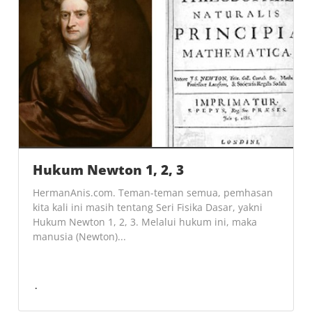
Hukum Newton 1, 2, 3
HermanAnis.com. Teman-teman semua, pemhasan
kita kali ini masih tentang Seri Fisika Dasar, yakni
Hukum Newton 1, 2, 3. Melalui hukum ini, maka
manusia (Newton)...