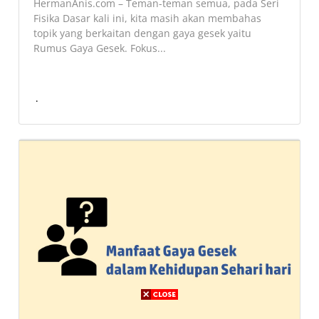
HermanAnis.com – Teman-teman semua, pada Seri
Fisika Dasar kali ini, kita masih akan membahas
topik yang berkaitan dengan gaya gesek yaitu
Rumus Gaya Gesek. Fokus...