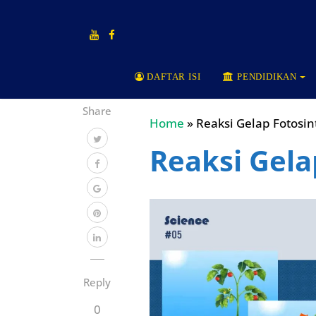
DAFTAR ISI
PENDIDIKAN
Share
Home
»
Reaksi Gelap Fotosin
Reaksi Gela
Reply
0