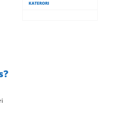
KATERORI
s?
ri