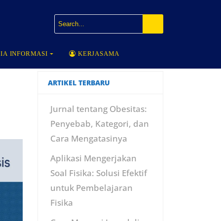
IA INFORMASI
KERJASAMA
ARTIKEL TERBARU
Jurnal tentang Obesitas:
Penyebab, Kategori, dan
Cara Mengatasinya
Aplikasi Mengerjakan
Soal Fisika: Solusi Efektif
untuk Pembelajaran
Fisika