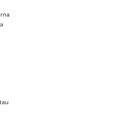
arna
 a
tau