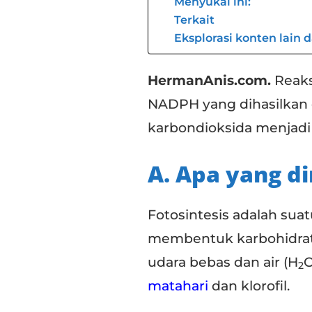
Menyukai ini:
Terkait
Eksplorasi konten lain 
HermanAnis.com.
Reaks
NADPH yang dihasilkan 
karbondioksida menjadi 
A. Apa yang d
Fotosintesis adalah su
membentuk karbohidrat
udara bebas dan air (H
O
2
matahari
dan klorofil.