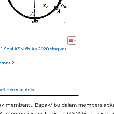
Soal KSN fisika 2020 tingkat
omor 2
dari Herman Anis
uk membantu Bapak/Ibu dalam mempersiapk
Kompetensi Sains Nasional (KSN) bidang Fisika