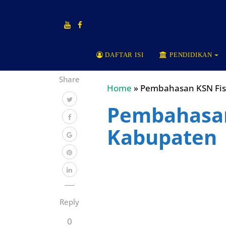
DAFTAR ISI
PENDIDIKAN
Share
Home
»
Pembahasan KSN Fisi
Pembahasan
Kabupaten
Reply
0