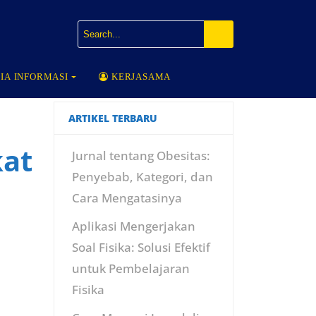
IA INFORMASI
KERJASAMA
ARTIKEL TERBARU
kat
Jurnal tentang Obesitas:
Penyebab, Kategori, dan
Cara Mengatasinya
Aplikasi Mengerjakan
Soal Fisika: Solusi Efektif
untuk Pembelajaran
Fisika