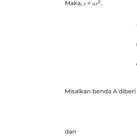
2
Maka, 𝑦 = 𝑎𝑥
.
Misalkan benda A diberi
dan