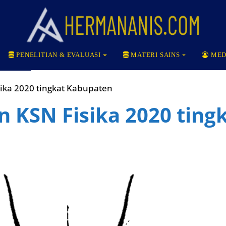
PENELITIAN & EVALUASI
MATERI SAINS
MED
ka 2020 tingkat Kabupaten
 KSN Fisika 2020 ting