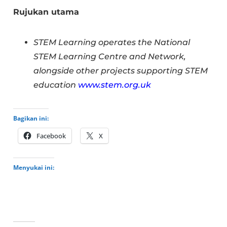
Rujukan utama
STEM Learning operates the National
STEM Learning Centre and Network,
alongside other projects supporting STEM
education
www.stem.org.uk
Bagikan ini:
Facebook
X
Menyukai ini: