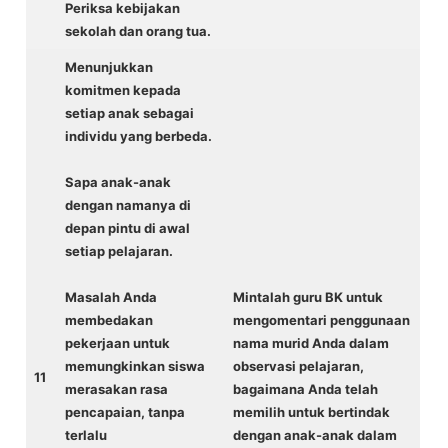
Periksa kebijakan
sekolah dan orang tua.
Menunjukkan
komitmen kepada
setiap anak sebagai
individu yang berbeda.
Sapa anak-anak
dengan namanya di
depan pintu di awal
setiap pelajaran.
Masalah Anda
Mintalah guru BK untuk
membedakan
mengomentari penggunaan
pekerjaan untuk
nama murid Anda dalam
memungkinkan siswa
observasi pelajaran,
11
merasakan rasa
bagaimana Anda telah
pencapaian, tanpa
memilih untuk bertindak
terlalu
dengan anak-anak dalam