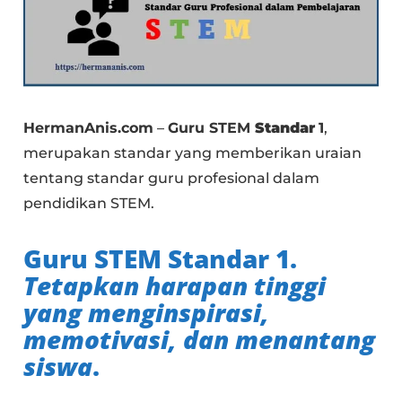
HermanAnis.com
–
Guru STEM
Standar
1
,
merupakan standar yang memberikan uraian
tentang standar guru profesional dalam
pendidikan STEM.
Guru STEM Standar 1.
Tetapkan harapan tinggi
yang menginspirasi,
memotivasi, dan menantang
siswa
.