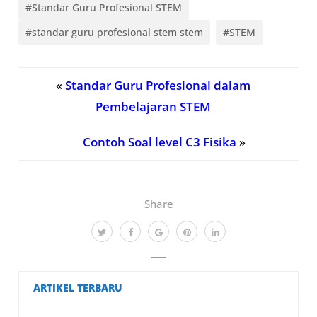
#Standar Guru Profesional STEM
#standar guru profesional stem stem
#STEM
«
Standar Guru Profesional dalam
Pembelajaran STEM
Contoh Soal level C3 Fisika
»
Share
ARTIKEL TERBARU