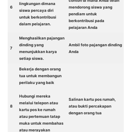
contoh di mana Anda telah
lingkungan dimana
6
mendorong siswa yang
siswa percaya diri
pendiam untuk
untuk berkontribusi
berkontribusi pada
dalam pelajaran.
pelajaran Anda
Menghasilkan pajangan
dinding yang
Ambil foto pajangan dinding
7
menunjukkan karya
Anda
setiap siswa.
Bekerja dengan orang
tua untuk membangun
perilaku yang baik
Hubungi mereka
Salinan kartu pos rumah,
melalui telepon atau
8
atau bukti percakapan
kartu pos ke rumah
dengan orang tua
atau pertemuan tatap
muka untuk membahas
atau merayakan