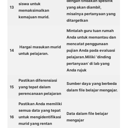
dengan tindakan spesifik
siswa untuk
13
yang akan diambil,
memaksimalkan
misalnya pertanyaan yang
kemajuan murid.
ditargetkan
Mintalah guru tuan rumah
Anda untuk memantau dan
mencatat penggunaan
Hargai masukan murid
14
pujian Anda pada evaluasi
untuk pelajaran.
pelajaran.Miliki ‘dinding
pertanyaan’ di lab yang
Anda rujuk
Pastikan diferensiasi
Sumber daya yang berbeda
15
yang tepat dalam
dalam file belajar mengajar.
perencanaan pelajaran
Pastikan Anda memiliki
semua data yang tepat
Data dalam file belajar
16
untuk mengidentifikasi
mengajar
murid yang rentan