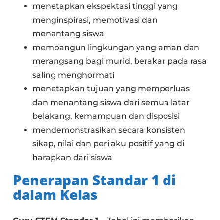
menetapkan ekspektasi tinggi yang
menginspirasi, memotivasi dan
menantang siswa
membangun lingkungan yang aman dan
merangsang bagi murid, berakar pada rasa
saling menghormati
menetapkan tujuan yang memperluas
dan menantang siswa dari semua latar
belakang, kemampuan dan disposisi
mendemonstrasikan secara konsisten
sikap, nilai dan perilaku positif yang di
harapkan dari siswa
Penerapan Standar 1 di
dalam Kelas