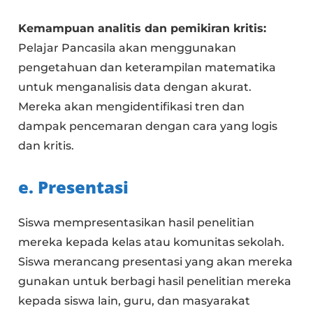
Kemampuan analitis dan pemikiran kritis:
Pelajar Pancasila akan menggunakan
pengetahuan dan keterampilan matematika
untuk menganalisis data dengan akurat.
Mereka akan mengidentifikasi tren dan
dampak pencemaran dengan cara yang logis
dan kritis.
e. Presentasi
Siswa mempresentasikan hasil penelitian
mereka kepada kelas atau komunitas sekolah.
Siswa merancang presentasi yang akan mereka
gunakan untuk berbagi hasil penelitian mereka
kepada siswa lain, guru, dan masyarakat