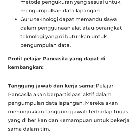
metode pengukuran yang sesuai untuk
mengumpulkan data lapangan.
Guru teknologi dapat memandu siswa
dalam penggunaan alat atau perangkat
teknologi yang di butuhkan untuk
pengumpulan data.
Profil pelajar Pancasila yang dapat di
kembangkan:
Tanggung jawab dan kerja sama:
Pelajar
Pancasila akan berpartisipasi aktif dalam
pengumpulan data lapangan. Mereka akan
menunjukkan tanggung jawab terhadap tugas
yang di berikan dan kemampuan untuk bekerja
sama dalam tim.