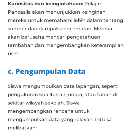
Kuriositas dan keingintahuan:
Pelajar
Pancasila akan menunjukkan keinginan
mereka untuk memahami lebih dalam tentang
sumber dan dampak pencemaran. Mereka
akan berusaha mencari pengetahuan
tambahan dan mengembangkan keterampilan
riset.
c. Pengumpulan Data
Siswa mengumpulkan data lapangan, seperti
pengukuran kualitas air, udara, atau tanah di
sekitar wilayah sekolah. Siswa
mengembangkan rencana untuk
mengumpulkan data yang relevan. Ini bisa
melibatkan: