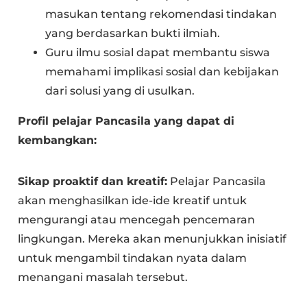
masukan tentang rekomendasi tindakan
yang berdasarkan bukti ilmiah.
Guru ilmu sosial dapat membantu siswa
memahami implikasi sosial dan kebijakan
dari solusi yang di usulkan.
Profil pelajar Pancasila yang dapat di
kembangkan:
Sikap proaktif dan kreatif:
Pelajar Pancasila
akan menghasilkan ide-ide kreatif untuk
mengurangi atau mencegah pencemaran
lingkungan. Mereka akan menunjukkan inisiatif
untuk mengambil tindakan nyata dalam
menangani masalah tersebut.