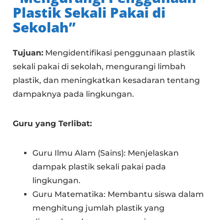
Plastik Sekali Pakai di
Sekolah”
Tujuan:
Mengidentifikasi penggunaan plastik
sekali pakai di sekolah, mengurangi limbah
plastik, dan meningkatkan kesadaran tentang
dampaknya pada lingkungan.
Guru yang Terlibat:
Guru Ilmu Alam (Sains): Menjelaskan
dampak plastik sekali pakai pada
lingkungan.
Guru Matematika: Membantu siswa dalam
menghitung jumlah plastik yang