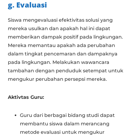
g. Evaluasi
Siswa mengevaluasi efektivitas solusi yang
mereka usulkan dan apakah hal ini dapat
memberikan dampak positif pada lingkungan.
Mereka memantau apakah ada perubahan
dalam tingkat pencemaran dan dampaknya
pada lingkungan. Melakukan wawancara
tambahan dengan penduduk setempat untuk
mengukur perubahan persepsi mereka.
Aktivtas Guru:
Guru dari berbagai bidang studi dapat
membantu siswa dalam merancang
metode evaluasi untuk mengukur