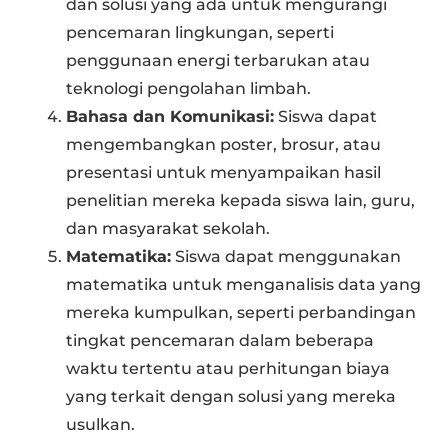
dan solusi yang ada untuk mengurangi
pencemaran lingkungan, seperti
penggunaan energi terbarukan atau
teknologi pengolahan limbah.
Bahasa dan Komunikasi:
Siswa dapat
mengembangkan poster, brosur, atau
presentasi untuk menyampaikan hasil
penelitian mereka kepada siswa lain, guru,
dan masyarakat sekolah.
Matematika:
Siswa dapat menggunakan
matematika untuk menganalisis data yang
mereka kumpulkan, seperti perbandingan
tingkat pencemaran dalam beberapa
waktu tertentu atau perhitungan biaya
yang terkait dengan solusi yang mereka
usulkan.