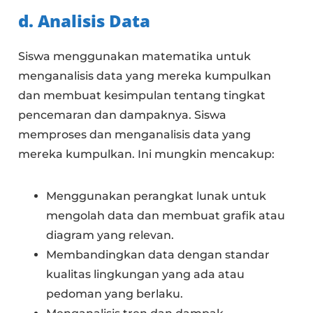
d. Analisis Data
Siswa menggunakan matematika untuk
menganalisis data yang mereka kumpulkan
dan membuat kesimpulan tentang tingkat
pencemaran dan dampaknya. Siswa
memproses dan menganalisis data yang
mereka kumpulkan. Ini mungkin mencakup:
Menggunakan perangkat lunak untuk
mengolah data dan membuat grafik atau
diagram yang relevan.
Membandingkan data dengan standar
kualitas lingkungan yang ada atau
pedoman yang berlaku.