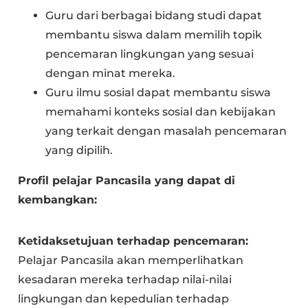
Guru dari berbagai bidang studi dapat
membantu siswa dalam memilih topik
pencemaran lingkungan yang sesuai
dengan minat mereka.
Guru ilmu sosial dapat membantu siswa
memahami konteks sosial dan kebijakan
yang terkait dengan masalah pencemaran
yang dipilih.
Profil pelajar Pancasila yang dapat di
kembangkan:
Ketidaksetujuan terhadap pencemaran:
Pelajar Pancasila akan memperlihatkan
kesadaran mereka terhadap nilai-nilai
lingkungan dan kepedulian terhadap