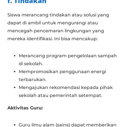
f. Tindakan
Siswa merancang tindakan atau solusi yang
dapat di ambil untuk mengurangi atau
mencegah pencemaran lingkungan yang
mereka identifikasi. Ini bisa mencakup:
Merancang program pengelolaan sampah
di sekolah.
Mempromosikan penggunaan energi
terbarukan.
Mengajukan rekomendasi kepada pihak
sekolah atau pemerintah setempat.
Aktivitas Guru:
Guru ilmu alam (sains) dapat memberikan