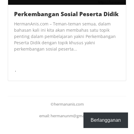
Perkembangan Sosial Peserta Didik
HermanAnis.com – Teman-teman semua, dalam
bahasan kali ini kita akan membahas satu topik
penting dalam pembelajaran yakni Perkembangan
Peserta Didik dengan topik khusus yakni
perkembangan sosial peserta...
©hermananis.com
email: hermanunm@gmail.com
Berlangganan