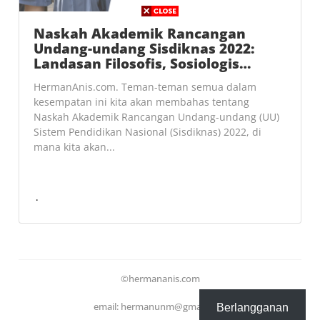
Naskah Akademik Rancangan
Undang-undang Sisdiknas 2022:
Landasan Filosofis, Sosiologis…
HermanAnis.com. Teman-teman semua dalam
kesempatan ini kita akan membahas tentang
Naskah Akademik Rancangan Undang-undang (UU)
Sistem Pendidikan Nasional (Sisdiknas) 2022, di
mana kita akan...
©hermananis.com
email: hermanunm@gmail.com
Berlangganan