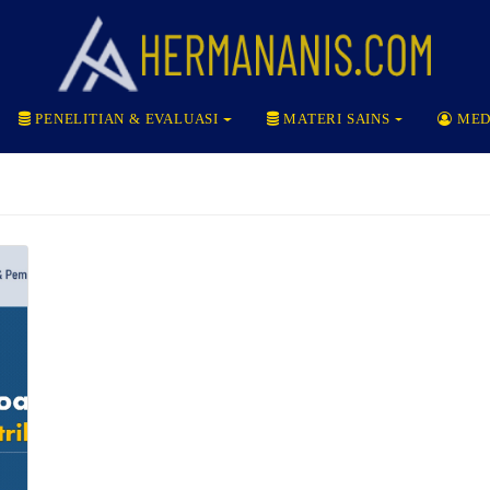
PENELITIAN & EVALUASI
MATERI SAINS
MED