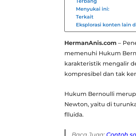
Terbang
Menyukai ini:
Terkait
Eksplorasi konten lain 
HermanAnis.com
– Pen
memenuhi Hukum Bernou
karakteristik mengalir d
kompresibel dan tak ken
Hukum Bernoulli merup
Newton, yaitu di turunk
flluida.
Baca Juga:
Contoh s