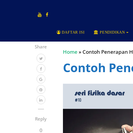
DAFTAR ISI
PENDIDIKAN
Share
Home
»
Contoh Penerapan H
Contoh Pen
Reply
0