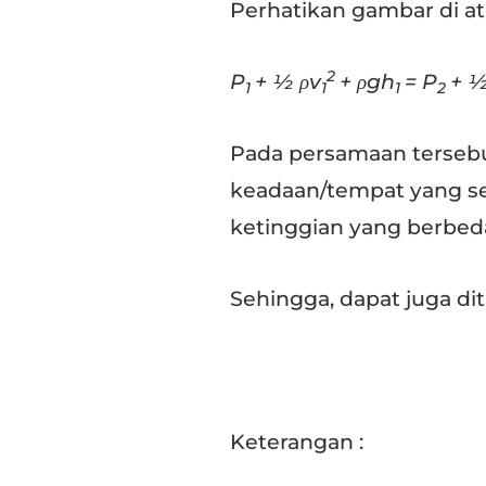
Perhatikan gambar di at
2
P
+ ½ ρv
+ ρgh
= P
+ ½
1
1
1
2
Pada persamaan terseb
keadaan/tempat yang se
ketinggian yang berbed
Sehingga, dapat juga dit
Keterangan :