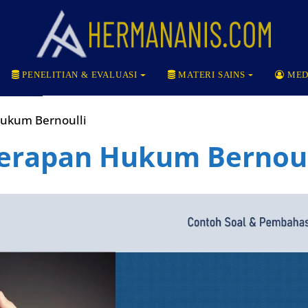
PENELITIAN & EVALUASI
MATERI SAINS
MED
ukum Bernoulli
erapan Hukum Bernoul