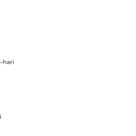
-hari
i