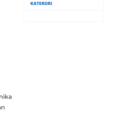
KATERORI
nika
an