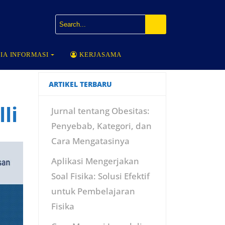
IA INFORMASI
KERJASAMA
ARTIKEL TERBARU
li
Jurnal tentang Obesitas:
Penyebab, Kategori, dan
Cara Mengatasinya
Aplikasi Mengerjakan
Soal Fisika: Solusi Efektif
untuk Pembelajaran
Fisika