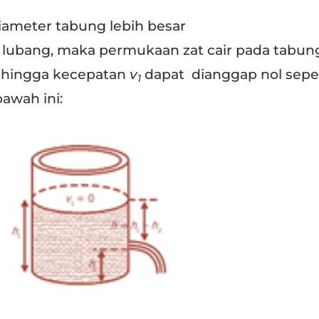
meter tabung lebih besar
lubang, maka permukaan zat cair pada tabun
sehingga kecepatan
v
dapat dianggap nol sepe
1
awah ini: