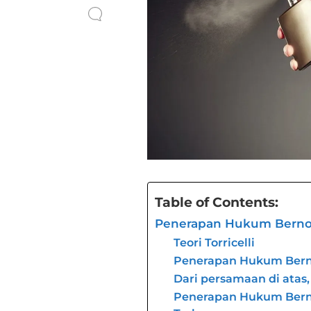
Table of Contents:
Penerapan Hukum Bernou
Teori Torricelli
Penerapan Hukum Berno
Dari persamaan di atas, 
Penerapan Hukum Berno