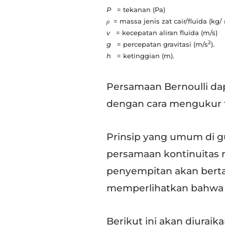
P
= tekanan (Pa)
ρ
= massa jenis zat cair/fluida (kg/
v
= kecepatan aliran fluida (m/s)
2
g
= percepatan gravitasi (m/s
).
h
= ketinggian (m).
Persamaan Bernoulli da
dengan cara mengukur 
Prinsip yang umum di gu
persamaan kontinuitas 
penyempitan akan bert
memperlihatkan bahwa t
Berikut ini akan diura