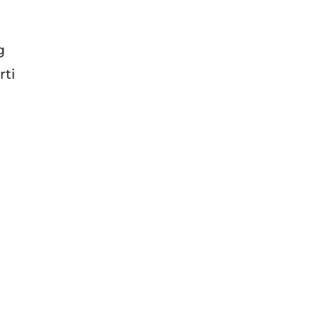
g
rti