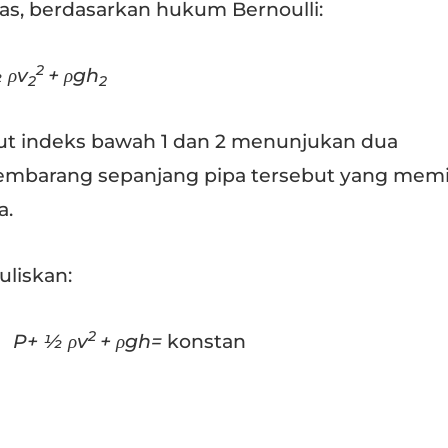
as, berdasarkan hukum Bernoulli:
2
 ρv
+ ρgh
2
2
ut indeks bawah 1 dan 2 menunjukan dua
mbarang sepanjang pipa tersebut yang memil
a.
uliskan:
2
P+ ½ ρv
+ ρgh=
konstan